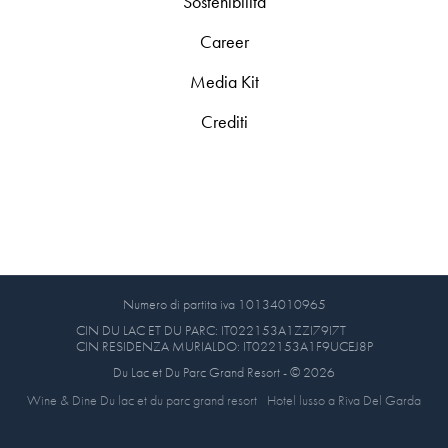
Sostenibilità
Career
Media Kit
Crediti
Numero di partita iva 10134010965
CIN DU LAC ET DU PARC: IT022153A1ZZI79I7T
CIN RESIDENZA MURIALDO: IT022153A1F9UCEJ8P
Du Lac et Du Parc Grand Resort - © 2026
Wine & Dine Du lac et du parc grand resort
Hotel lusso a Riva Del Garda