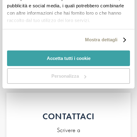
pubblicità e social media, i quali potrebbero combinarle
con altre informazioni che hai fornito loro o che hanno
raccolto dal tuo utilizzo dei loro servizi.
RICHIEDI PREVENTIVO
Mostra dettagli
Prenotare Online è Facile e Sicuro
Accetta tutti i cookie
Personalizza
CONTATTACI
Scrivere a