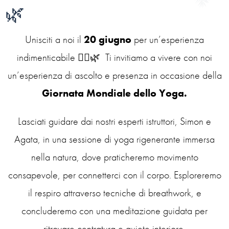
🌿
Unisciti a noi il
20 giugno
per un’esperienza
indimenticabile 🧘‍♀️🌿
Ti invitiamo a vivere con noi
un’esperienza di ascolto e presenza in occasione della
Giornata Mondiale dello Yoga.
Lasciati guidare dai nostri esperti istruttori,
Simon e
Agata,
in una sessione di yoga rigenerante immersa
nella natura, dove p
raticheremo movimento
consapevole, per connetterci con il corpo. Esploreremo
il respiro attraverso tecniche di breathwork, e
concluderemo con una meditazione guidata per
ritrovare centratura e quiete interiore.