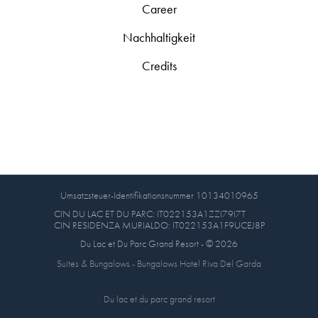
Career
Nachhaltigkeit
Credits
Umsatzsteuer-Identifikationsnummer 10134010965
CIN DU LAC ET DU PARC: IT022153A1ZZI79I7T
CIN RESIDENZA MURIALDO: IT022153A1F9UCEJ8P
Du Lac et Du Parc Grand Resort - © 2026
Suites & Bungalows - Bungalows Hotel Riva Del Garda
Du lac et du parc grand resort