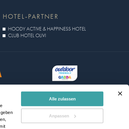
HOTEL-PARTNER
HOODY ACTIVE & HAPPINESS HOTEL
CLUB HOTEL OLIVI
Alle zulassen
le
 geben
Anpassen
ien,
mit