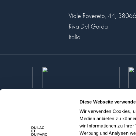
Viale Rovereto, 44, 3806
Riva Del Garda
Italia
Diese Webseite verwende
Datenschutzrichtlinie
Disclaimer
Medi
Wir verwenden Cookies, um
Medien anbieten zu können
wir Informationen zu Ihre
Werbung und Analysen weit