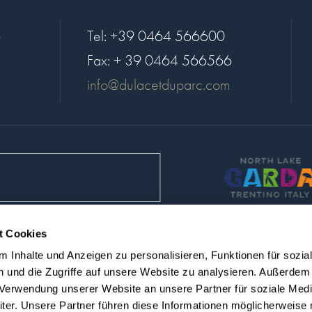
6
Tel:
+39 0464 566600
Fax:
+ 39 0464 566566
info@dulacetduparc.com
t Cookies
a Kit
Career
Nachhaltigkeit
Credits
 Inhalte und Anzeigen zu personalisieren, Funktionen für sozia
 und die Zugriffe auf unsere Website zu analysieren. Außerdem
r Verwendung unserer Website an unsere Partner für soziale Med
Umsatzsteuer-Identifikationsnummer 10134010965
er. Unsere Partner führen diese Informationen möglicherweise 