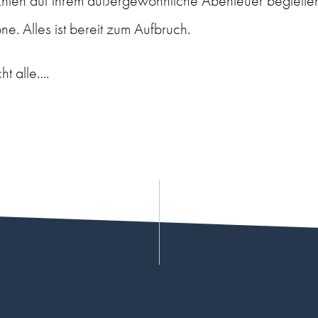
Enten auf ihrem außergewöhnliche Abenteuer begleiten
e. Alles ist bereit zum Aufbruch.
cht alle….